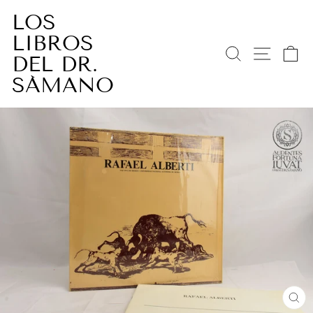
Ir
LOS
directamente
LIBROS
al
BUSCAR
NAV
C
contenido
DEL DR.
SÁMANO
CE