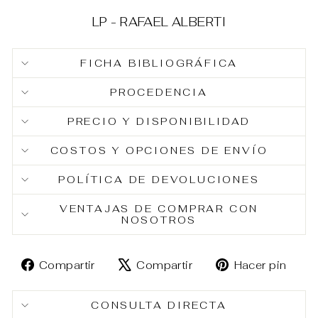
LP - RAFAEL ALBERTI
FICHA BIBLIOGRÁFICA
PROCEDENCIA
PRECIO Y DISPONIBILIDAD
COSTOS Y OPCIONES DE ENVÍO
POLÍTICA DE DEVOLUCIONES
VENTAJAS DE COMPRAR CON
NOSOTROS
Compartir
Tuitear
Pin
Compartir
Compartir
Hacer pin
en
en
en
Facebook
X
Pin
CONSULTA DIRECTA