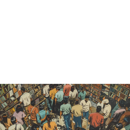
LOS TOROS
EN LA
LITERATURA
CONTEMPOR
ÁNEA -
MIGUEL DE
SALABERT
Catálogo histórico
— vendido