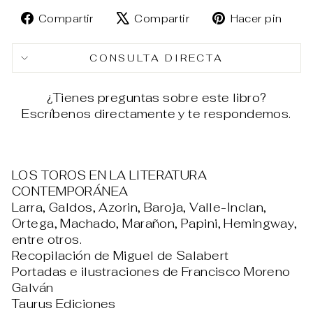
Compartir
Tuitear
Pin
Compartir
Compartir
Hacer pin
en
en
en
Facebook
X
Pin
CONSULTA DIRECTA
¿Tienes preguntas sobre este libro?
Escríbenos directamente y te respondemos.
LOS TOROS EN LA LITERATURA
CONTEMPORÁNEA
Larra, Galdos, Azorin, Baroja, Valle-Inclan,
Ortega, Machado, Marañon, Papini, Hemingway,
entre otros.
Recopilación de Miguel de Salabert
Portadas e ilustraciones de Francisco Moreno
Galván
Taurus Ediciones