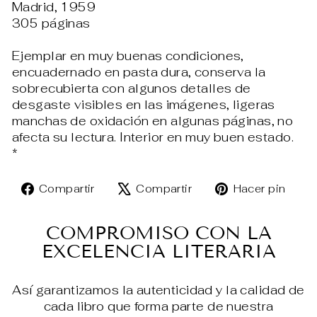
Madrid, 1959
305 páginas
Ejemplar en muy buenas condiciones,
encuadernado en pasta dura, conserva la
sobrecubierta con algunos detalles de
desgaste visibles en las imágenes, ligeras
manchas de oxidación en algunas páginas, no
afecta su lectura. Interior en muy buen estado.
*
Compartir
Tuitear
Pin
Compartir
Compartir
Hacer pin
en
en
en
Facebook
X
Pin
COMPROMISO CON LA
EXCELENCIA LITERARIA
Así garantizamos la autenticidad y la calidad de
cada libro que forma parte de nuestra