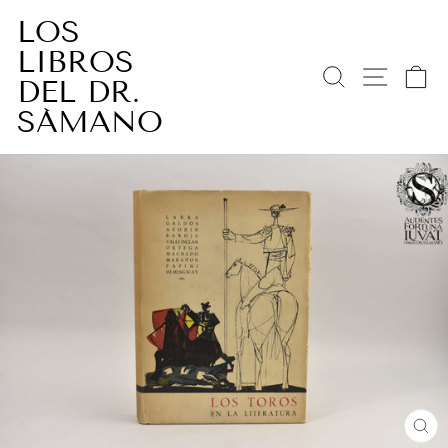
Ir
LOS
directamente
LIBROS
al
BUSCAR
NAV
C
contenido
DEL DR.
SÁMANO
CE