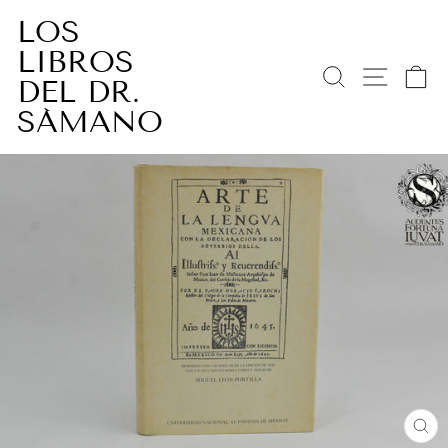
Ir
LOS
directamente
LIBROS
al
BUSCAR
NAV
C
contenido
DEL DR.
SÁMANO
CE