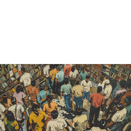
ARTE DE LA
LENGUA
MEXICANA -
HORACIO
CAROCHI
Catálogo histórico
— vendido