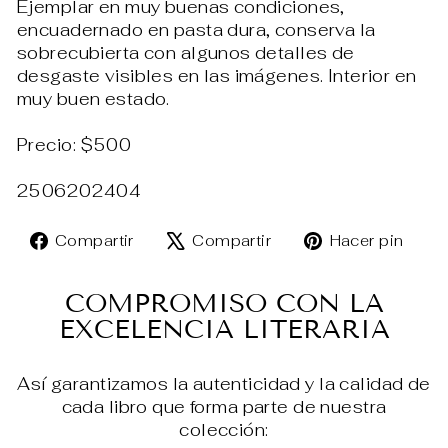
Ejemplar en muy buenas condiciones,
encuadernado en pasta dura, conserva la
sobrecubierta con algunos detalles de
desgaste visibles en las imágenes. Interior en
muy buen estado.
Precio: $500
2506202404
Compartir
Tuitear
Pin
Compartir
Compartir
Hacer pin
en
en
en
Facebook
X
Pin
COMPROMISO CON LA
EXCELENCIA LITERARIA
Así garantizamos la autenticidad y la calidad de
cada libro que forma parte de nuestra
colección: