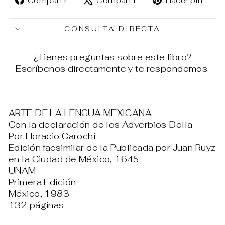
Compartir
Compartir
Hacer pin
en
en
en
Facebook
X
Pin
CONSULTA DIRECTA
¿Tienes preguntas sobre este libro?
Escríbenos directamente y te respondemos.
ARTE DE LA LENGUA MEXICANA
Con la declaración de los Adverbios Della
Por Horacio Carochi
Edición facsimilar de la Publicada por Juan Ruyz
en la Ciudad de México, 1645
UNAM
Primera Edición
México, 1983
132 páginas