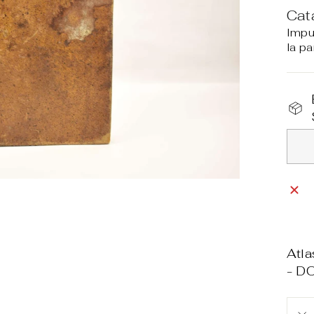
Cat
Impu
la pa
Atl
- D