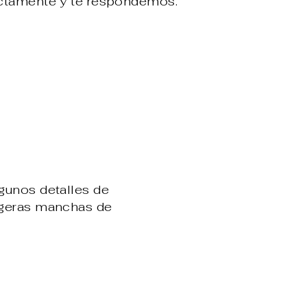
ectamente y te respondemos.
gunos detalles de
igeras manchas de
ear
terest