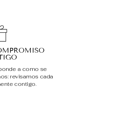
OMPROMISO
TIGO
sponde a como se
nos: revisamos cada
ente contigo.
.