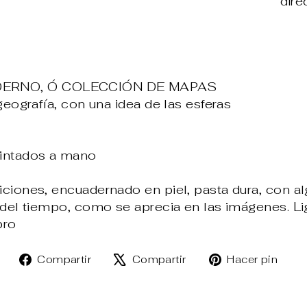
dir
ERNO, Ó COLECCIÓN DE MAPAS
geografía, con una idea de las esferas
intados a mano
ciones, encuadernado en piel, pasta dura, con al
 del tiempo, como se aprecia en las imágenes. L
bro
Compartir
Tuitear
Pin
Compartir
Compartir
Hacer pin
en
en
en
Facebook
X
Pin