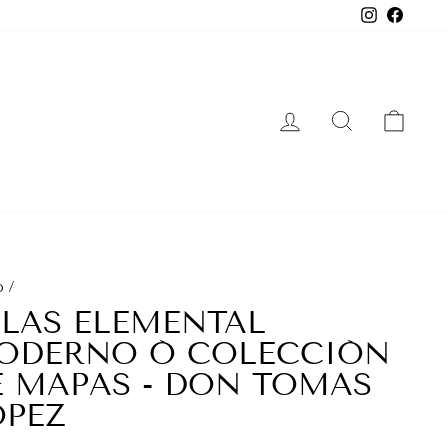
Instagra
Face
INGRESAR
BUSCAR
CA
o
/
TLAS ELEMENTAL
ODERNO Ó COLECCIÓN
E MAPAS - DON TOMAS
ÓPEZ