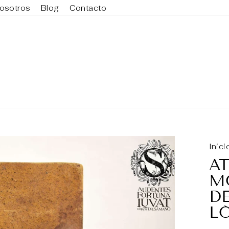
osotros
Blog
Contacto
Inici
A
M
D
L