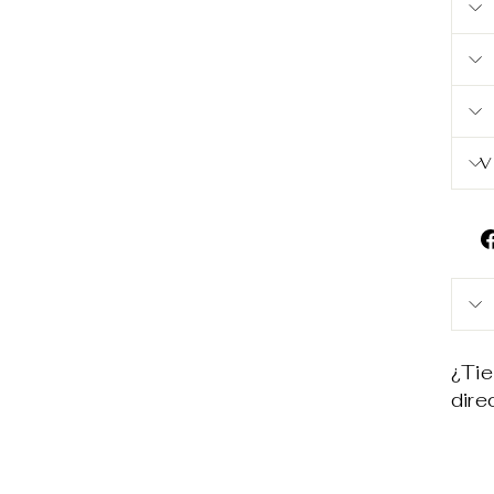
V
¿Tie
dir