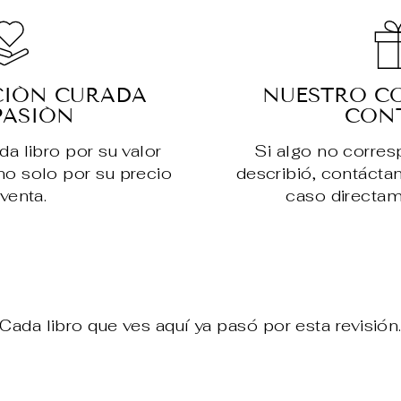
CIÓN CURADA
NUESTRO C
PASIÓN
CON
 libro por su valor
Si algo no corre
, no solo por su precio
describió, contácta
venta.
caso directam
Cada libro que ves aquí ya pasó por esta revisión