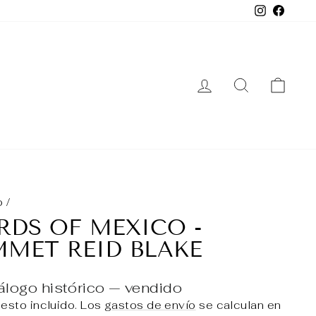
Instagra
Face
INGRESAR
BUSCAR
CA
o
/
RDS OF MEXICO -
MMET REID BLAKE
álogo histórico — vendido
esto incluido. Los
gastos de envío
se calculan en