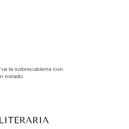
va la sobrecubierta con
en estado.
ear
terest
LITERARIA