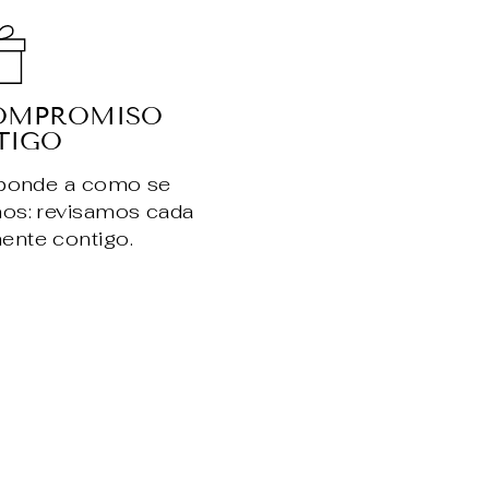
OMPROMISO
TIGO
sponde a como se
nos: revisamos cada
ente contigo.
.