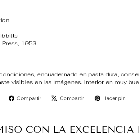
tion
ibbitts
o Press, 1953
ondiciones, encuadernado en pasta dura, conser
ste visibles en las imágenes. Interior en muy bu
Compartir
Tuitear
Pin
Compartir
Compartir
Hacer pin
en
en
en
Facebook
X
Pin
SO CON LA EXCELENCIA 