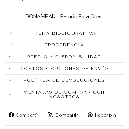
BONAMPAK - Ramón Piña Chan
FICHA BIBLIOGRÁFICA
PROCEDENCIA
PRECIO Y DISPONIBILIDAD
COSTOS Y OPCIONES DE ENVÍO
POLÍTICA DE DEVOLUCIONES
VENTAJAS DE COMPRAR CON
NOSOTROS
Compartir
Tuitear
Pin
Compartir
Compartir
Hacer pin
en
en
en
Facebook
X
Pin