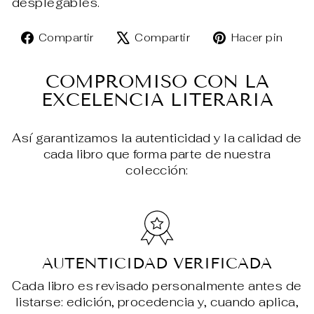
desplegables.
Compartir
Tuitear
Pin
Compartir
Compartir
Hacer pin
en
en
en
Facebook
X
Pin
COMPROMISO CON LA
EXCELENCIA LITERARIA
Así garantizamos la autenticidad y la calidad de
cada libro que forma parte de nuestra
colección:
AUTENTICIDAD VERIFICADA
Cada libro es revisado personalmente antes de
listarse: edición, procedencia y, cuando aplica,