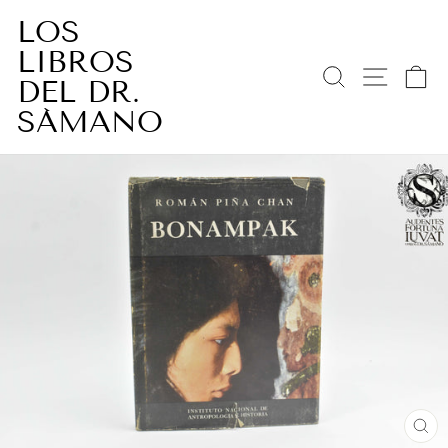
Ir
LOS
directamente
LIBROS
al
BUSCAR
NAV
C
contenido
DEL DR.
SÁMANO
CE