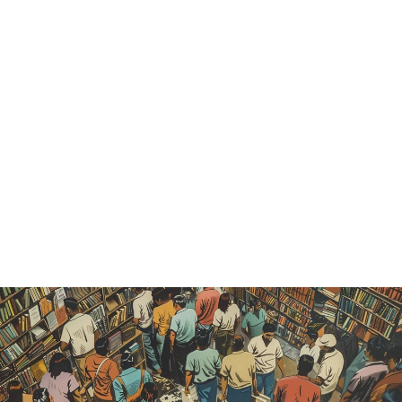
Agotado
CRÓNICA DE
SANGRE -
JOSÉ
ALAMEDA
Catálogo histórico
— vendido