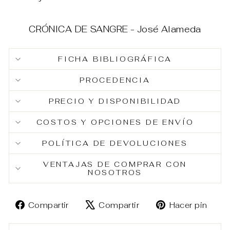
CRÓNICA DE SANGRE - José Alameda
FICHA BIBLIOGRÁFICA
PROCEDENCIA
PRECIO Y DISPONIBILIDAD
COSTOS Y OPCIONES DE ENVÍO
POLÍTICA DE DEVOLUCIONES
VENTAJAS DE COMPRAR CON
NOSOTROS
Compartir
Tuitear
Pin
Compartir
Compartir
Hacer pin
en
en
en
Facebook
X
Pin