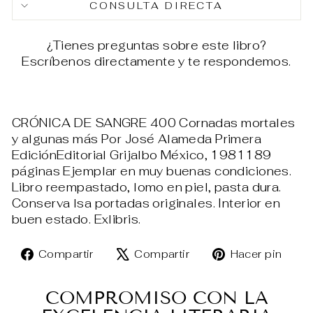
CONSULTA DIRECTA
¿Tienes preguntas sobre este libro?
Escríbenos directamente y te respondemos.
CRÓNICA DE SANGRE 400 Cornadas mortales
y algunas más Por José Alameda Primera
EdiciónEditorial Grijalbo México, 1981189
páginas Ejemplar en muy buenas condiciones.
Libro reempastado, lomo en piel, pasta dura.
Conserva lsa portadas originales. Interior en
buen estado. Exlibris.
Compartir
Tuitear
Pin
Compartir
Compartir
Hacer pin
en
en
en
Facebook
X
Pin
COMPROMISO CON LA