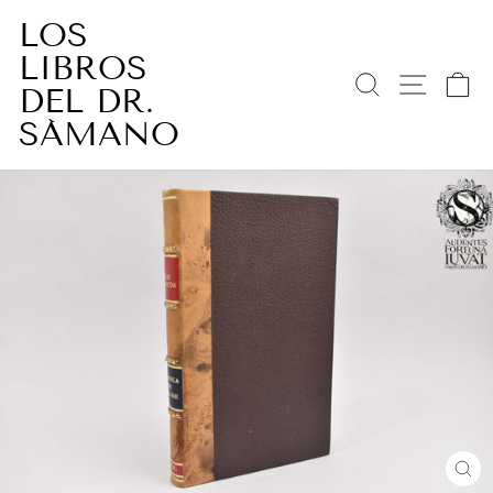
Ir
LOS
directamente
LIBROS
al
BUSCAR
NAV
C
contenido
DEL DR.
SÁMANO
CE