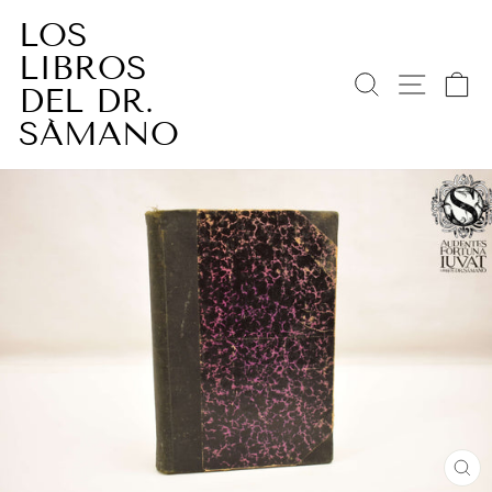
Ir
LOS
directamente
LIBROS
al
BUSCAR
NAV
C
contenido
DEL DR.
SÁMANO
CE