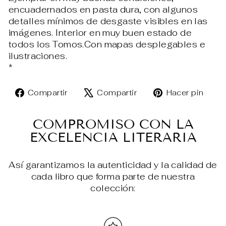
encuadernados en pasta dura, con algunos
detalles mínimos de desgaste visibles en las
imágenes. Interior en muy buen estado de
todos los Tomos.Con mapas desplegables e
ilustraciones.
*
Compartir
Tuitear
Pin
Compartir
Compartir
Hacer pin
en
en
en
Facebook
X
Pin
COMPROMISO CON LA
EXCELENCIA LITERARIA
Así garantizamos la autenticidad y la calidad de
cada libro que forma parte de nuestra
colección: