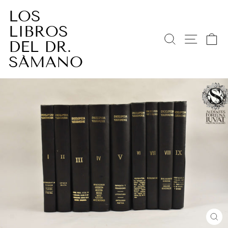
Ir
LOS
directamente
LIBROS
al
BUSCAR
NAV
C
contenido
DEL DR.
SÁMANO
CE