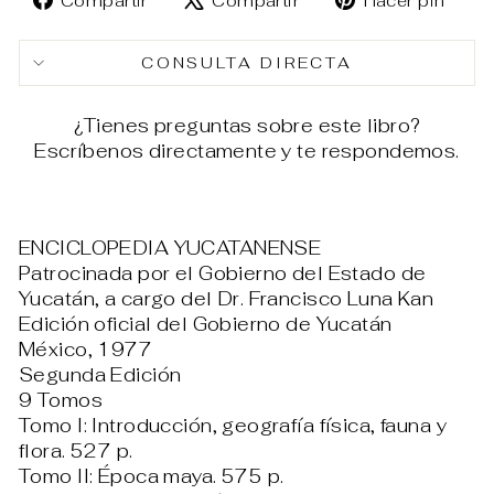
Compartir
Compartir
Hacer pin
en
en
en
Facebook
X
Pin
CONSULTA DIRECTA
¿Tienes preguntas sobre este libro?
Escríbenos directamente y te respondemos.
ENCICLOPEDIA YUCATANENSE
Patrocinada por el Gobierno del Estado de
Yucatán, a cargo del Dr. Francisco Luna Kan
Edición oficial del Gobierno de Yucatán
México, 1977
Segunda Edición
9 Tomos
Tomo I: Introducción, geografía física, fauna y
flora. 527 p.
Tomo II: Época maya. 575 p.