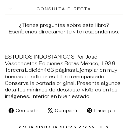
Facebook
X
Pin
CONSULTA DIRECTA
¿Tienes preguntas sobre este libro?
Escríbenos directamente y te respondemos.
ESTUDIOS INDOSTANICOS Por José
Vasconcelos Ediciones Botas México, 1938
Tercera Edición463 páginas Ejemplar en muy
buenas condiciones. Libro reempastado.
Conserva la portada original. Presenta algunos
detalles mínimos de desgaste visibles en las
imágenes. Interior en buen estado.
Compartir
Tuitear
Pin
Compartir
Compartir
Hacer pin
en
en
en
Facebook
X
Pin