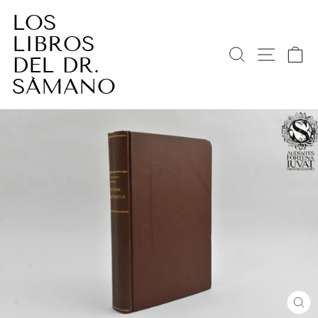
Ir
LOS
directamente
LIBROS
al
BUSCAR
NAV
C
contenido
DEL DR.
SÁMANO
CE