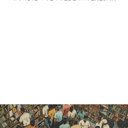
Agotado
ESTUDIOS
INDOSTANIC
OS - JOSÉ
VASCONCELO
S
Catálogo histórico
— vendido