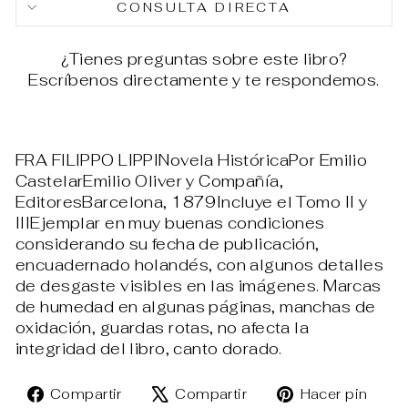
CONSULTA DIRECTA
¿Tienes preguntas sobre este libro?
Escríbenos directamente y te respondemos.
FRA FILIPPO LIPPINovela HistóricaPor Emilio
CastelarEmilio Oliver y Compañía,
EditoresBarcelona, 1879Incluye el Tomo II y
IIIEjemplar en muy buenas condiciones
considerando su fecha de publicación,
encuadernado holandés, con algunos detalles
de desgaste visibles en las imágenes. Marcas
de humedad en algunas páginas, manchas de
oxidación, guardas rotas, no afecta la
integridad del libro, canto dorado.
Compartir
Tuitear
Pin
Compartir
Compartir
Hacer pin