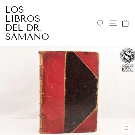
Ir
LOS
directamente
LIBROS
al
BUSCAR
NAV
C
contenido
DEL DR.
SÁMANO
CE