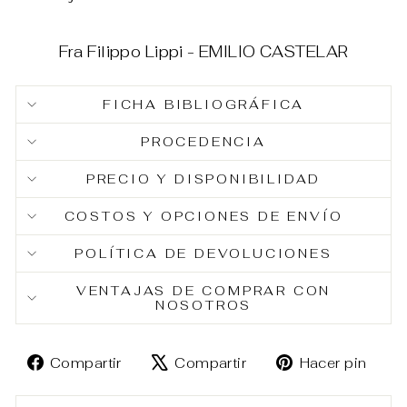
Fra Filippo Lippi - EMILIO CASTELAR
FICHA BIBLIOGRÁFICA
PROCEDENCIA
PRECIO Y DISPONIBILIDAD
COSTOS Y OPCIONES DE ENVÍO
POLÍTICA DE DEVOLUCIONES
VENTAJAS DE COMPRAR CON
NOSOTROS
Compartir
Tuitear
Pin
Compartir
Compartir
Hacer pin
en
en
en
Facebook
X
Pin