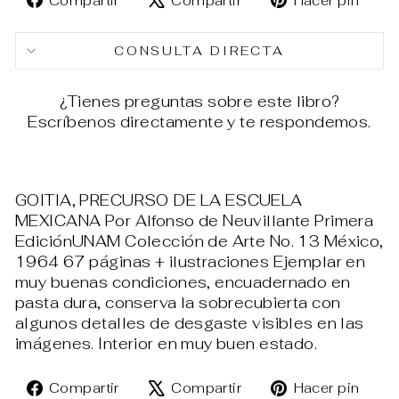
Compartir
Compartir
Hacer pin
en
en
en
Facebook
X
Pin
CONSULTA DIRECTA
¿Tienes preguntas sobre este libro?
Escríbenos directamente y te respondemos.
GOITIA, PRECURSO DE LA ESCUELA
MEXICANA Por Alfonso de Neuvillante Primera
EdiciónUNAM Colección de Arte No. 13 México,
1964 67 páginas + ilustraciones Ejemplar en
muy buenas condiciones, encuadernado en
pasta dura, conserva la sobrecubierta con
algunos detalles de desgaste visibles en las
imágenes. Interior en muy buen estado.
Compartir
Tuitear
Pin
Compartir
Compartir
Hacer pin