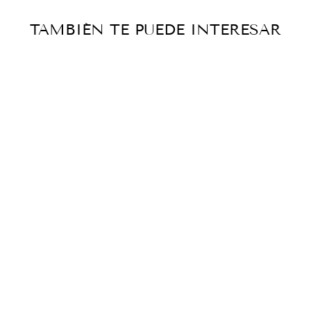
TAMBIÉN TE PUEDE INTERESAR
Agotado
GOITIA,
PRECURSO
DE LA
ESCUELA
MEXICANA -
ALFONSO DE
NEUVILLANT
E
Catálogo histórico
— vendido