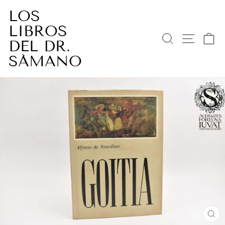
Ir
LOS
directamente
LIBROS
al
BUSCAR
NAV
C
contenido
DEL DR.
SÁMANO
CE