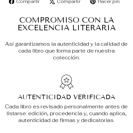
Compartir
Tuitear
Pin
Compartir
Compartir
Hacer pin
en
en
en
Facebook
X
Pin
COMPROMISO CON LA
EXCELENCIA LITERARIA
Así garantizamos la autenticidad y la calidad de
cada libro que forma parte de nuestra
colección:
AUTENTICIDAD VERIFICADA
Cada libro es revisado personalmente antes de
listarse: edición, procedencia y, cuando aplica,
autenticidad de firmas y dedicatorias.