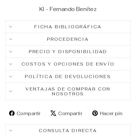
KI - Fernando Benítez
FICHA BIBLIOGRÁFICA
PROCEDENCIA
PRECIO Y DISPONIBILIDAD
COSTOS Y OPCIONES DE ENVÍO
POLÍTICA DE DEVOLUCIONES
VENTAJAS DE COMPRAR CON
NOSOTROS
Compartir
Tuitear
Pin
Compartir
Compartir
Hacer pin
en
en
en
Facebook
X
Pin
CONSULTA DIRECTA