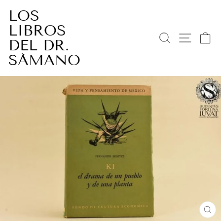
Ir
LOS
directamente
LIBROS
al
BUSCAR
NAV
C
contenido
DEL DR.
SÁMANO
CE