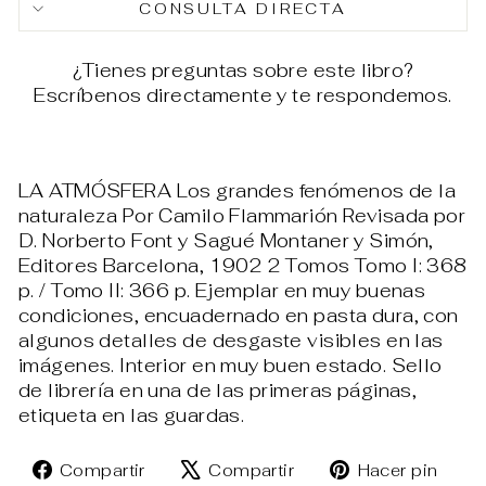
CONSULTA DIRECTA
¿Tienes preguntas sobre este libro?
Escríbenos directamente y te respondemos.
LA ATMÓSFERA Los grandes fenómenos de la
naturaleza Por Camilo Flammarión Revisada por
D. Norberto Font y Sagué Montaner y Simón,
Editores Barcelona, 1902 2 Tomos Tomo I: 368
p. / Tomo II: 366 p. Ejemplar en muy buenas
condiciones, encuadernado en pasta dura, con
algunos detalles de desgaste visibles en las
imágenes. Interior en muy buen estado. Sello
de librería en una de las primeras páginas,
etiqueta en las guardas.
Compartir
Tuitear
Pin
Compartir
Compartir
Hacer pin