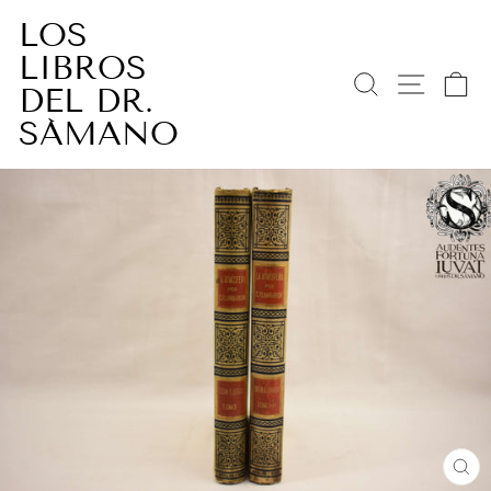
Ir
LOS
directamente
LIBROS
al
BUSCAR
NAV
C
contenido
DEL DR.
SÁMANO
CE