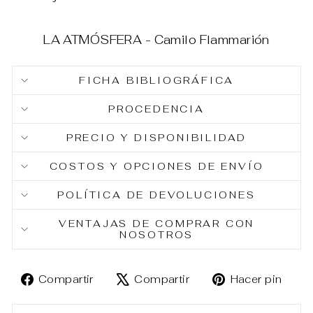
LA ATMÓSFERA - Camilo Flammarión
FICHA BIBLIOGRÁFICA
PROCEDENCIA
PRECIO Y DISPONIBILIDAD
COSTOS Y OPCIONES DE ENVÍO
POLÍTICA DE DEVOLUCIONES
VENTAJAS DE COMPRAR CON
NOSOTROS
Compartir
Tuitear
Pin
Compartir
Compartir
Hacer pin
en
en
en
Facebook
X
Pin