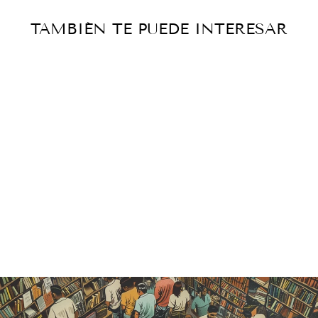
TAMBIÉN TE PUEDE INTERESAR
Agotado
LA
ATMÓSFERA
- CAMILO
FLAMMARIÓN
Catálogo histórico
— vendido