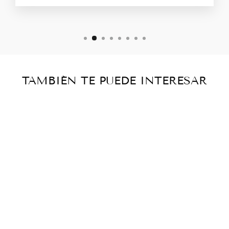
TAMBIÉN TE PUEDE INTERESAR
Agotado
LAS
PORTADAS
RELIGIOSAS
DE MÉXICO -
ELISA
VARGAS