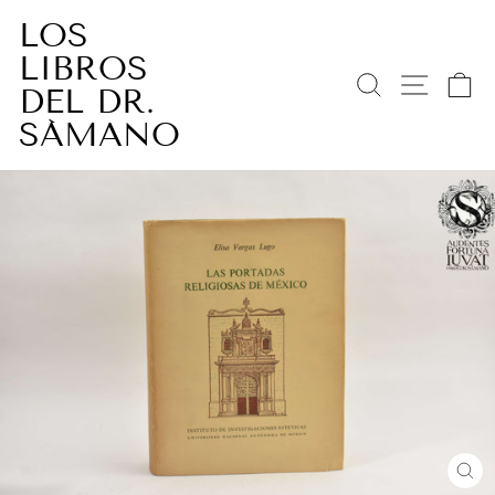
Ir
LOS
directamente
LIBROS
al
BUSCAR
NAV
C
contenido
DEL DR.
SÁMANO
CE