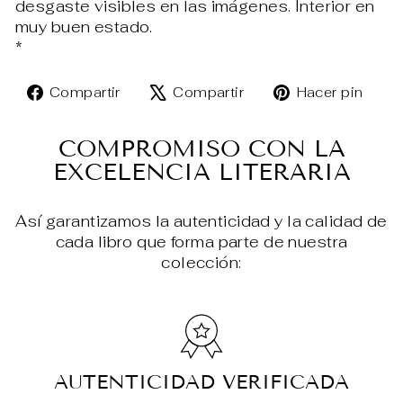
desgaste visibles en las imágenes. Interior en
muy buen estado.
*
Compartir
Tuitear
Pin
Compartir
Compartir
Hacer pin
en
en
en
Facebook
X
Pin
COMPROMISO CON LA
EXCELENCIA LITERARIA
Así garantizamos la autenticidad y la calidad de
cada libro que forma parte de nuestra
colección:
AUTENTICIDAD VERIFICADA