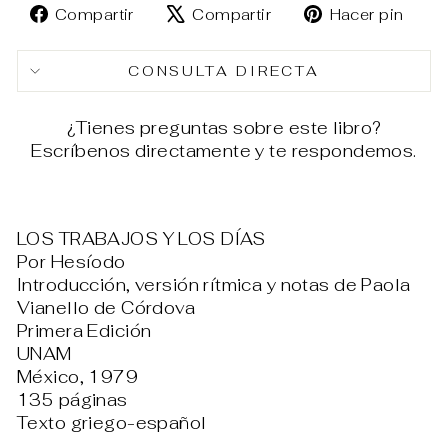
Compartir
Tuitear
Pin
Compartir
Compartir
Hacer pin
en
en
en
Facebook
X
Pin
CONSULTA DIRECTA
¿Tienes preguntas sobre este libro?
Escríbenos directamente y te respondemos.
LOS TRABAJOS Y LOS DÍAS
Por Hesíodo
Introducción, versión rítmica y notas de Paola
Vianello de Córdova
Primera Edición
UNAM
México, 1979
135 páginas
Texto griego-español