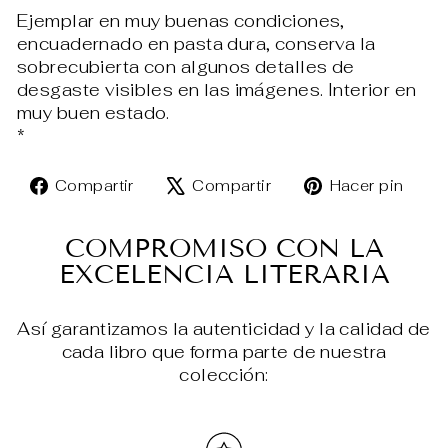
Ejemplar en muy buenas condiciones,
encuadernado en pasta dura, conserva la
sobrecubierta con algunos detalles de
desgaste visibles en las imágenes. Interior en
muy buen estado.
*
Compartir
Tuitear
Pin
Compartir
Compartir
Hacer pin
en
en
en
Facebook
X
Pin
COMPROMISO CON LA
EXCELENCIA LITERARIA
Así garantizamos la autenticidad y la calidad de
cada libro que forma parte de nuestra
colección: