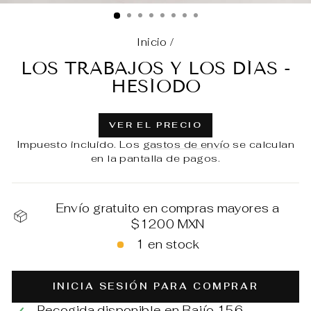
(E
Inicio
/
LOS TRABAJOS Y LOS DÍAS -
HESÍODO
VER EL PRECIO
Impuesto incluido. Los
gastos de envío
se calculan
en la pantalla de pagos.
Envío gratuito en compras mayores a
$1200 MXN
1 en stock
INICIA SESIÓN PARA COMPRAR
Recogida disponible en
Bajío 156