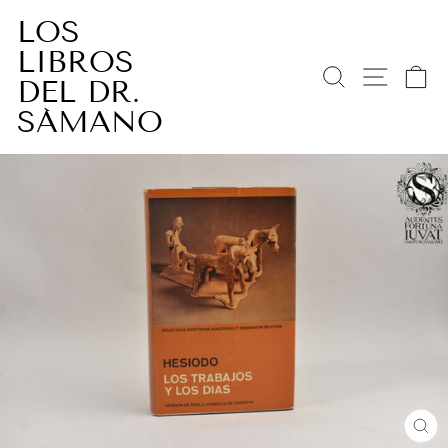
Ir
LOS
directamente
LIBROS
al
BUSCAR
NAV
C
contenido
DEL DR.
SÁMANO
CE