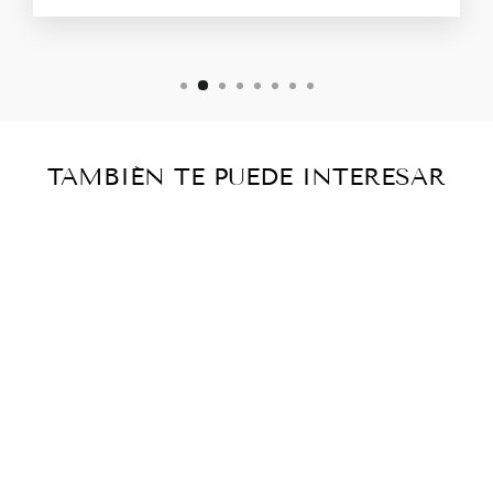
TAMBIÉN TE PUEDE INTERESAR
Agotado
MANUAL
COMPENDIO
DE EL REGIO
PATRONATO
INDIANO -
ANTONIO