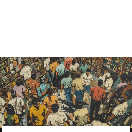
JOACHIN DE
RIBADENEYR
A Y
BARRIENTOS
Catálogo histórico
— vendido