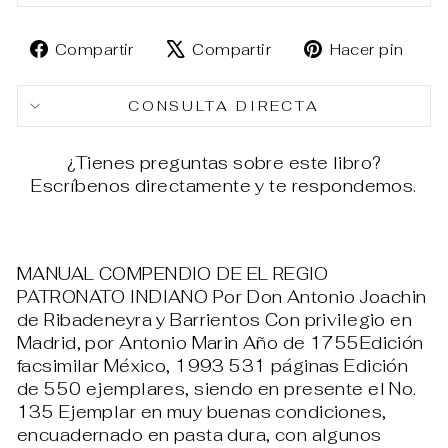
Compartir
Tuitear
Pin
Compartir
Compartir
Hacer pin
en
en
en
Facebook
X
Pin
CONSULTA DIRECTA
¿Tienes preguntas sobre este libro?
Escríbenos directamente y te respondemos.
MANUAL COMPENDIO DE EL REGIO
PATRONATO INDIANO Por Don Antonio Joachin
de Ribadeneyra y Barrientos Con privilegio en
Madrid, por Antonio Marin Año de 1755Edición
facsimilar México, 1993 531 páginas Edición
de 550 ejemplares, siendo en presente el No.
135 Ejemplar en muy buenas condiciones,
encuadernado en pasta dura, con algunos