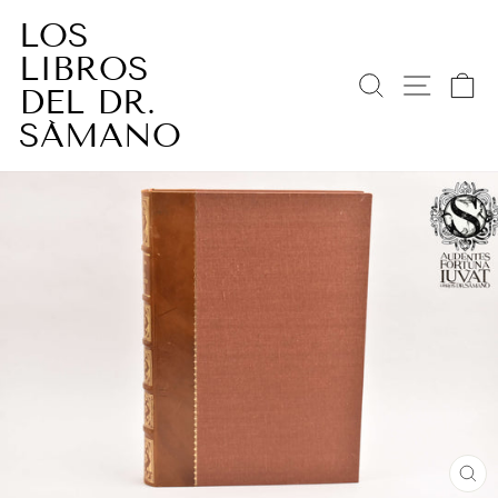
Ir
LOS
directamente
LIBROS
al
BUSCAR
NAV
C
contenido
DEL DR.
SÁMANO
CE