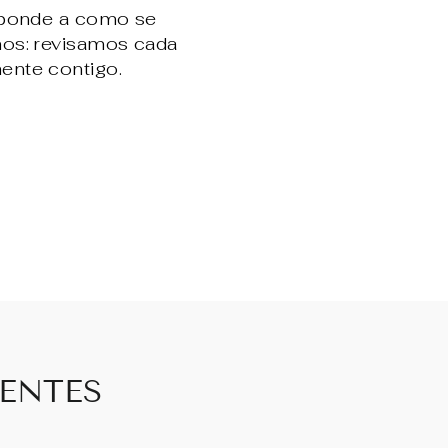
sponde a como se
nos: revisamos cada
ente contigo.
.
IENTES