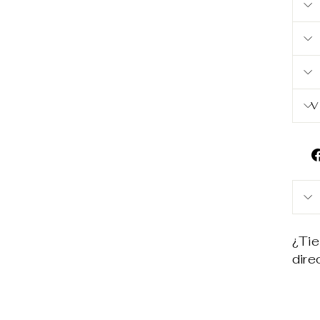
V
¿Tie
dir