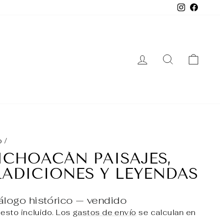
Instagra
Face
INGRESAR
BUSCAR
CA
o
/
ICHOACÁN PAISAJES,
RADICIONES Y LEYENDAS
álogo histórico — vendido
esto incluido. Los
gastos de envío
se calculan en