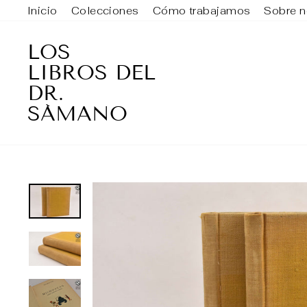
Ir
Inicio
Colecciones
Cómo trabajamos
Sobre n
directamente
al
LOS
contenido
LIBROS DEL
DR.
SÁMANO