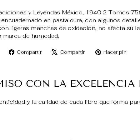
diciones y Leyendas México, 1940 2 Tomos 758
encuadernado en pasta dura, con algunos detalle
con ligeras manchas de oxidación, no afecta su lec
con marca de humedad.
Compartir
Tuitear
Pin
Compartir
Compartir
Hacer pin
en
en
en
Facebook
X
Pin
SO CON LA EXCELENCIA 
enticidad y la calidad de cada libro que forma par