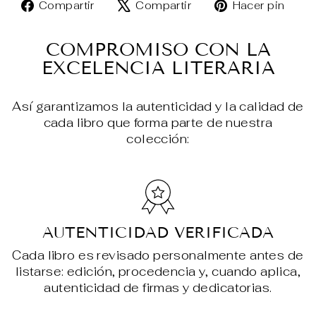
Compartir
Tuitear
Pin
Compartir
Compartir
Hacer pin
en
en
en
Facebook
X
Pin
COMPROMISO CON LA
EXCELENCIA LITERARIA
Así garantizamos la autenticidad y la calidad de
cada libro que forma parte de nuestra
colección:
AUTENTICIDAD VERIFICADA
Cada libro es revisado personalmente antes de
listarse: edición, procedencia y, cuando aplica,
autenticidad de firmas y dedicatorias.