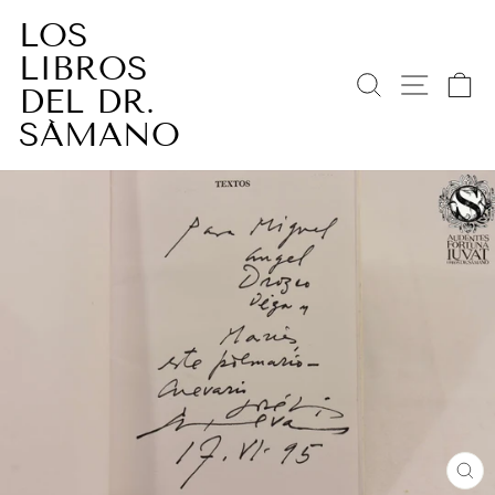
Ir
LOS
directamente
LIBROS
al
BUSCAR
NAV
C
contenido
DEL DR.
SÁMANO
CE