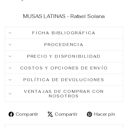
MUSAS LATINAS - Rafael Solana
FICHA BIBLIOGRÁFICA
PROCEDENCIA
PRECIO Y DISPONIBILIDAD
COSTOS Y OPCIONES DE ENVÍO
POLÍTICA DE DEVOLUCIONES
VENTAJAS DE COMPRAR CON
NOSOTROS
Compartir
Tuitear
Pin
Compartir
Compartir
Hacer pin
en
en
en
Facebook
X
Pin