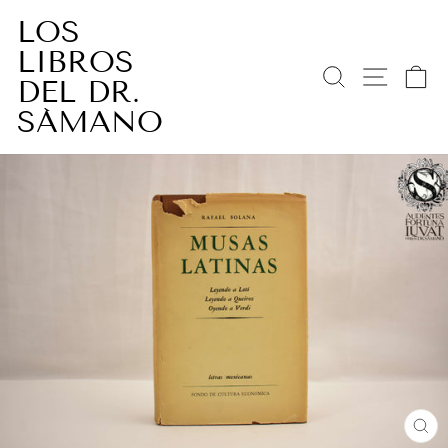
Ir
LOS
directamente
LIBROS
al
BUSCAR
NAV
C
contenido
DEL DR.
SÁMANO
CE