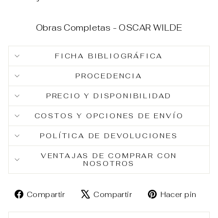
Obras Completas - OSCAR WILDE
FICHA BIBLIOGRÁFICA
PROCEDENCIA
PRECIO Y DISPONIBILIDAD
COSTOS Y OPCIONES DE ENVÍO
POLÍTICA DE DEVOLUCIONES
VENTAJAS DE COMPRAR CON
NOSOTROS
Compartir
Tuitear
Pin
Compartir
Compartir
Hacer pin
en
en
en
Facebook
X
Pin