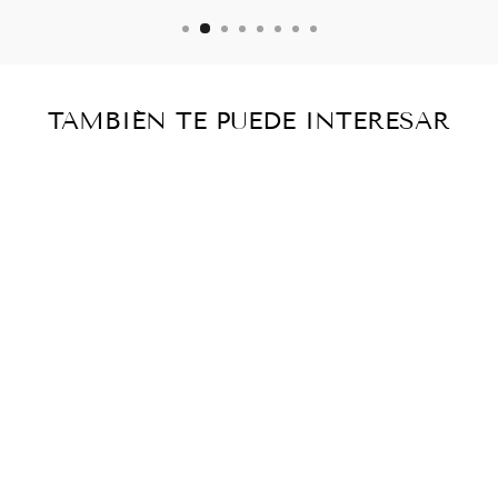
TAMBIÉN TE PUEDE INTERESAR
Agotado
OBRAS
COMPLETAS -
OSCAR
WILDE
Catálogo histórico
— vendido