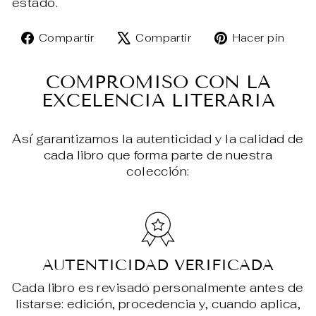
estado.
Compartir
Tuitear
Pin
Compartir
Compartir
Hacer pin
en
en
en
Facebook
X
Pin
COMPROMISO CON LA
EXCELENCIA LITERARIA
Así garantizamos la autenticidad y la calidad de
cada libro que forma parte de nuestra
colección:
AUTENTICIDAD VERIFICADA
Cada libro es revisado personalmente antes de
listarse: edición, procedencia y, cuando aplica,