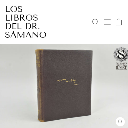
Ir
LOS
directamente
LIBROS
al
BUSCAR
NAV
C
contenido
DEL DR.
SÁMANO
CE