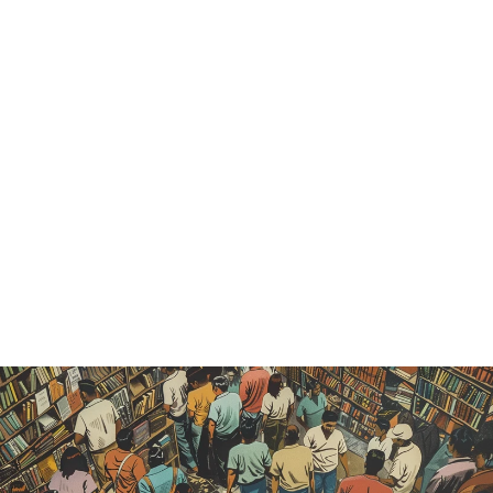
Agotado
"PÁGINAS DE
ORO" - JOSÉ
SANTOS
CHOCANO
Catálogo histórico
— vendido