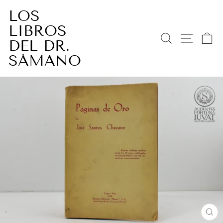
Ir
LOS
directamente
LIBROS
al
BUSCAR
NAV
C
contenido
DEL DR.
SÁMANO
CE