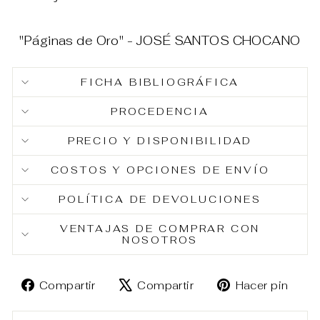
"Páginas de Oro" - JOSÉ SANTOS CHOCANO
FICHA BIBLIOGRÁFICA
PROCEDENCIA
PRECIO Y DISPONIBILIDAD
COSTOS Y OPCIONES DE ENVÍO
POLÍTICA DE DEVOLUCIONES
VENTAJAS DE COMPRAR CON
NOSOTROS
Compartir
Tuitear
Pin
Compartir
Compartir
Hacer pin
en
en
en
Facebook
X
Pin