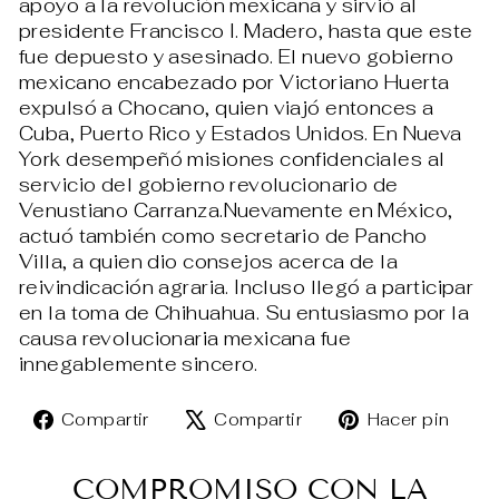
apoyo a la revolución mexicana y sirvió al
presidente Francisco I. Madero, hasta que este
fue depuesto y asesinado. El nuevo gobierno
mexicano encabezado por Victoriano Huerta
expulsó a Chocano, quien viajó entonces a
Cuba, Puerto Rico y Estados Unidos. En Nueva
York desempeñó misiones confidenciales al
servicio del gobierno revolucionario de
Venustiano Carranza.Nuevamente en México,
actuó también como secretario de Pancho
Villa, a quien dio consejos acerca de la
reivindicación agraria. Incluso llegó a participar
en la toma de Chihuahua. Su entusiasmo por la
causa revolucionaria mexicana fue
innegablemente sincero.
Compartir
Tuitear
Pin
Compartir
Compartir
Hacer pin
en
en
en
Facebook
X
Pin
COMPROMISO CON LA