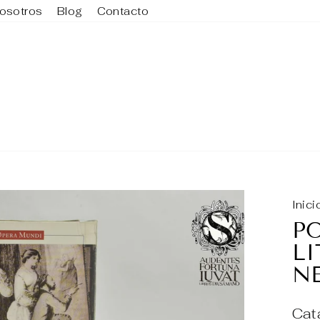
osotros
Blog
Contacto
Inici
PO
LI
N
Cat