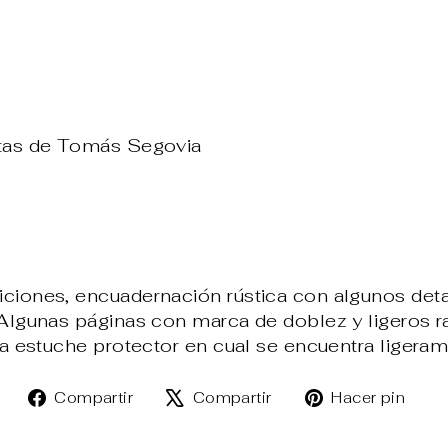
otas de Tomás Segovia
ciones, encuadernación rústica con algunos det
 Algunas páginas con marca de doblez y ligeros 
va estuche protector en cual se encuentra ligera
Compartir
Tuitear
Pin
Compartir
Compartir
Hacer pin
en
en
en
Facebook
X
Pin