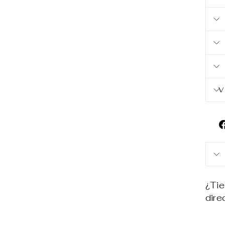
V
¿Tie
dir