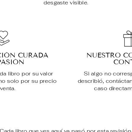
desgaste visible.
CIÓN CURADA
NUESTRO C
PASIÓN
CON
 libro por su valor
Si algo no corre
, no solo por su precio
describió, contácta
venta.
caso directam
Cada libro que ves aquí ya pasó por esta revisión