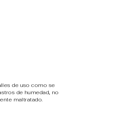
alles de uso como se
rastros de humedad, no
mente maltratado.
ear
terest