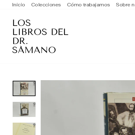
Ir
Inicio
Colecciones
Cómo trabajamos
Sobre n
directamente
al
LOS
contenido
LIBROS DEL
DR.
SÁMANO