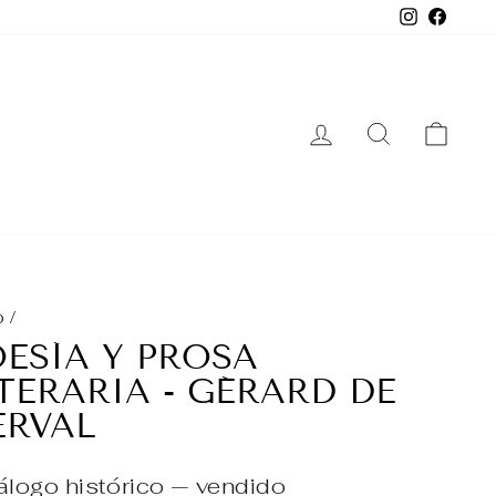
Instagra
Face
INGRESAR
BUSCAR
CA
o
/
ESÍA Y PROSA
TERARIA - GÉRARD DE
ERVAL
álogo histórico — vendido