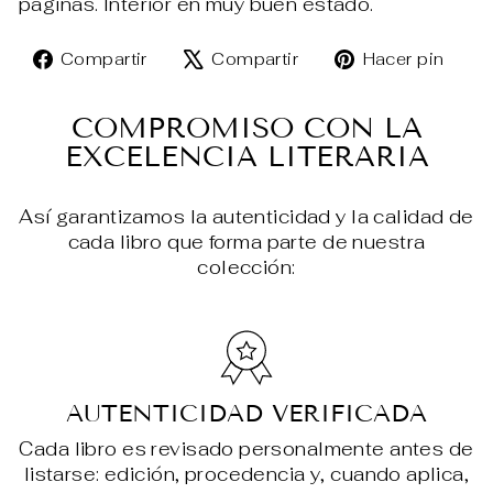
páginas. Interior en muy buen estado.
Compartir
Tuitear
Pin
Compartir
Compartir
Hacer pin
en
en
en
Facebook
X
Pin
COMPROMISO CON LA
EXCELENCIA LITERARIA
Así garantizamos la autenticidad y la calidad de
cada libro que forma parte de nuestra
colección:
AUTENTICIDAD VERIFICADA
Cada libro es revisado personalmente antes de
listarse: edición, procedencia y, cuando aplica,