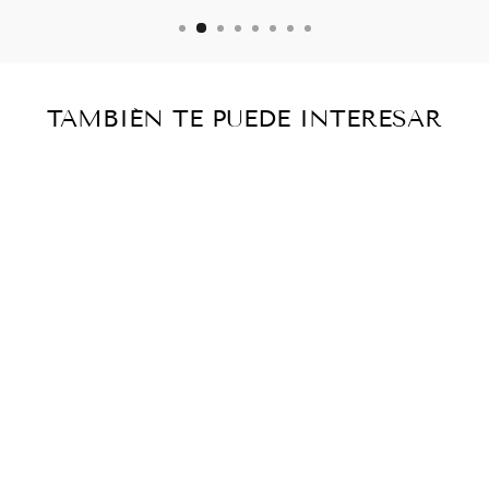
TAMBIÉN TE PUEDE INTERESAR
Agotado
VIDA DE
EMILIANO
ZAPATA -
BALTAZAR
DROMUNDO
Catálogo histórico
— vendido