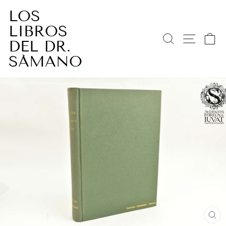
Ir
LOS
directamente
LIBROS
al
BUSCAR
NAV
C
contenido
DEL DR.
SÁMANO
CE